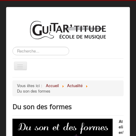
Rechercher
Basculer
la
navigation
Accueil
Vous êtes ici :
Accueil
Actualité
Du son des formes
L’ÉCOLE
ACTIVITÉS
Du son des formes
MÉTHODE
At
PROFS
eli
er/
GALERIE