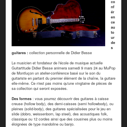
co
PRESSE
nf
ér
PARTENAIRES
en
ce
TARIFS - BOUTIQUE
au
to
ur
de
s
guitares :
collection personnelle de Didier Besse
Le musicien et fondateur de l'école de musique actuelle
Guitartitude Didier Besse animera samedi 9 mars 24 au MuPop
de Montluçon un atelier-conférence basé sur le son du
guitariste en partant du premier élément de la chaîne, la guitare
elle-même. Ce n'est pas moins qu'une vingtaine de pièces de
sa collection qui seront exposées.
Des formes
: vous pourrez découvrir des guitares à caisse
creuse (hollow body), des demi-caisses (semi hollowbody), ou
pleines (solid-body), des guitares spécialisées pour le jeu en
slide (dobro, weissenborn, lap steel), des acoustiques folk,
classique ou 12 cordes ainsi que des cousines plus ou moins
éloignées de type mandoline ou banjo.