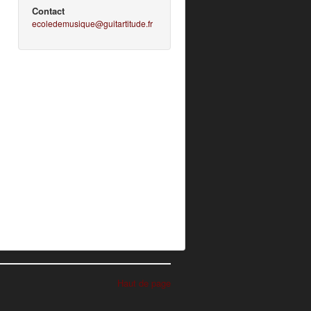
Contact
ecoledemusique@guitartitude.fr
Haut de page