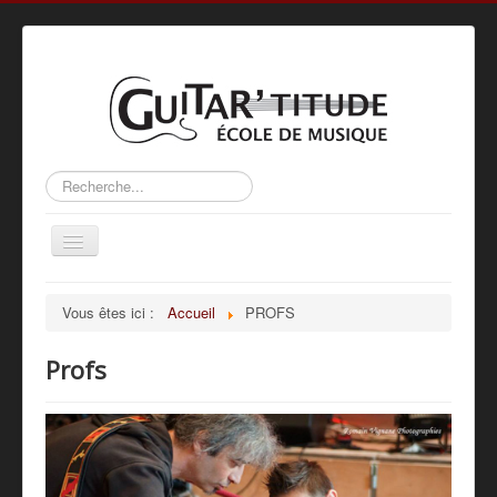
Rechercher
Basculer
la
navigation
Accueil
Vous êtes ici :
Accueil
PROFS
L’ÉCOLE
Profs
ACTIVITÉS
MÉTHODE
PROFS
GALERIE