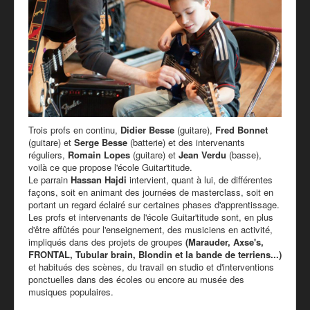
PRESSE
PARTENAIRES
TARIFS - BOUTIQUE
Trois profs en continu,
Didier Besse
(guitare),
Fred Bonnet
(guitare) et
Serge Besse
(batterie) et des intervenants
réguliers,
Romain Lopes
(guitare) et
Jean Verdu
(basse),
voilà ce que propose l'école Guitar'titude.
Le parrain
Hassan Hajdi
intervient, quant à lui, de différentes
façons, soit en animant des journées de masterclass, soit en
portant un regard éclairé sur certaines phases d'apprentissage.
Les profs et intervenants de l'école Guitar'titude sont, en plus
d'être affûtés pour l'enseignement, des musiciens en activité,
impliqués dans des projets de groupes
(Marauder, Axse's,
FRONTAL, Tubular brain, Blondin et la bande de terriens...)
et habitués des scènes, du travail en studio et d'interventions
ponctuelles dans des écoles ou encore au musée des
musiques populaires.