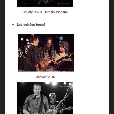
County jels © Romain Vignane
Les soirées boeuf
Janvier 2016