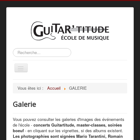
Rechercher
Basculer
la
navigation
Accueil
Vous êtes ici :
Accueil
GALERIE
L’ÉCOLE
Galerie
ACTIVITÉS
MÉTHODE
Vous pouvez consulter les galeries d'images des événements
de l'école -
concerts Guitartitude, master-classes, soirées
PROFS
boeuf
- en cliquant sur les vignettes, si des albums existent.
Les photographies sont signées Mario Tarantini, Romain
GALERIE