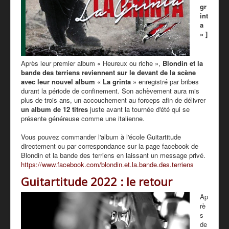
gr
int
a
» ]
Après leur premier album « Heureux ou riche »,
Blondin et la
bande des terriens reviennent sur le devant de la scène
avec leur nouvel album « La grinta »
enregistré par bribes
durant la période de confinement. Son achèvement aura mis
plus de trois ans, un accouchement au forceps afin de délivrer
un album de 12 titres
juste avant la tournée d'été qui se
présente généreuse comme une italienne.
Vous pouvez commander l'album à l'école Guitartitude
directement ou par correspondance sur la page facebook de
Blondin et la bande des terriens en laissant un message privé.
https://www.facebook.com/blondin.et.la.bande.des.terriens
Guitartitude 2022 : le retour
Ap
rè
s
de