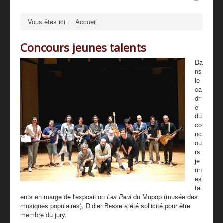
PRESSE
Vous êtes ici :
Accueil
PARTENAIRES
Concours jeunes talents
TARIFS - BOUTIQUE
Da
ns
le
ca
dr
e
du
co
nc
ou
rs
je
un
es
tal
ents en marge de l'exposition
Les Paul
du Mupop (musée des
musiques populaires), Didier Besse a été sollicité pour être
membre du jury.