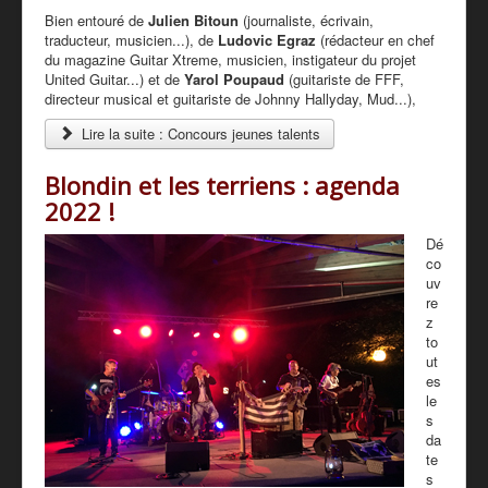
Bien entouré de
Julien Bitoun
(journaliste, écrivain,
traducteur, musicien...), de
Ludovic Egraz
(rédacteur en chef
du magazine Guitar Xtreme, musicien, instigateur du projet
United Guitar...) et de
Yarol Poupaud
(guitariste de FFF,
directeur musical et guitariste de Johnny Hallyday, Mud...),
Lire la suite : Concours jeunes talents
Blondin et les terriens : agenda
2022 !
Dé
co
uv
re
z
to
ut
es
le
s
da
te
s