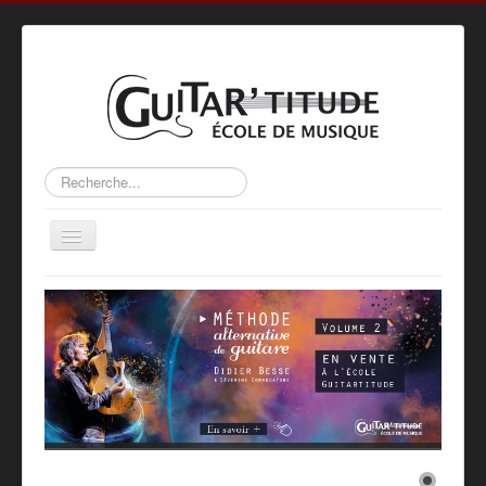
Rechercher
Basculer
la
navigation
Accueil
L’ÉCOLE
ACTIVITÉS
MÉTHODE
PROFS
GALERIE