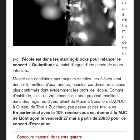
ux
an
s
d'a
tte
nt
e,
ce
tte
foi
s-ci,
l'école est dans les starting-blocks pour relancer le
concert « Guitartitude »
, point d'orgue d'une année de cours
intensifs.
Malgré des conditions pas toujours simples, les élèves vont
donner le meilleur d'eux-mêmes, épaulés par divers musiciens
plus confirmés dont évidemment les profs de l'école. Comme
d'habitude, c'est un vrai concert qui sera proposé, oscillant
dans des registres divers allant de Muse à Souchon, d'AC/DC
à Queen, de Toto à Zucchero, j'en passe et des meilleurs.
En partenariat avec le 109, rendez-vous est donné à la MJC
de Montluçon le vendredi 27 mai à partir de 20h30 pour ce
concert d'exception.
Concours national de talents guitare