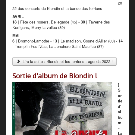
20
22 des concerts de Blondin et la bande des terriens !
AVRIL
18 |
Fête des rosiers, Bellegarde (45) -
30 |
Taverne des
Korrigans, Merry-la-vallée (89)
MAI
6 |
Bromont-Lamothe -
13 |
Le madison, Cosne d'Allier (03) -
14
|
Tremplin Festi'Zac, La Jonchère Saint-Maurice (87)
Lire la suite : Blondin et les terriens : agenda 2022 !
Sortie d'album de Blondin !
[
S
or
tie
d'
al
bu
m
«
La